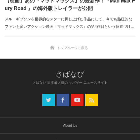
【映画】あの『マッドマックス』の最新作！『Mad Max F
ury Road 』の海外版トレイラーが公開
メル・ギブソンを世界的なスターに押し上げた作品にして、今でも熱狂的な
ファンも多いアクション映画『マッドマックス』の第4作目という位置づけと
なる…
トップページに戻る
さばなび 日本最大級の サバゲー ニュースサイト
About Us