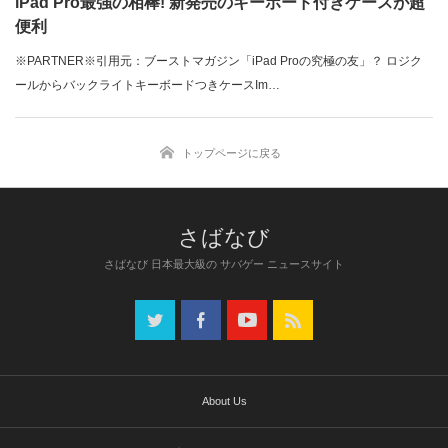
iPad Pro最強の相棒! 新発売のキーボード付きケースが超
便利
※PARTNER※引用元：ブーストマガジン「iPad Proの究極の友」？ ロジク
ールからバックライトキーボードつきケースIm…
トップページに戻る
さばなび 日本最大級の サバゲー ニュースサイト
About Us