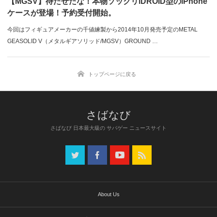
【MGSV】待たせたな！本物ソックリiDROID型のiPhone
ケースが登場！予約受付開始。
今回はフィギュアメーカーの千値練製から2014年10月発売予定のMETAL
GEASOLID V（メタルギアソリッド/MGSV）GROUND …
トップページに戻る
さばなび 日本最大級の サバゲー ニュースサイト
About Us