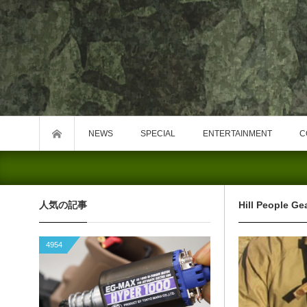
NEWS
SPECIAL
ENTERTAINMENT
C
人気の記事
Hill People Ge
4954