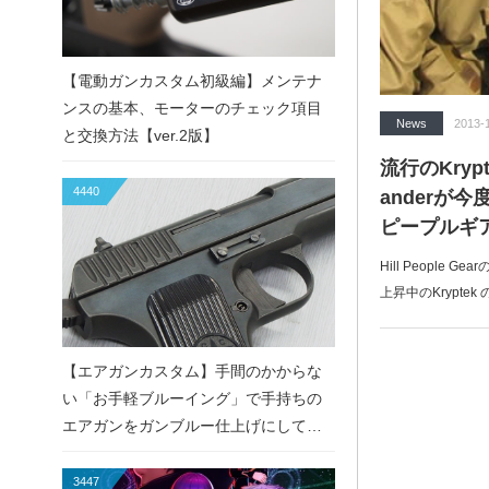
【電動ガンカスタム初級編】メンテナ
ンスの基本、モーターのチェック項目
News
2013-
と交換方法【ver.2版】
流行のKryp
4440
anderが今度
ピープルギア
Hill People G
上昇中のKryptek
【エアガンカスタム】手間のかからな
い「お手軽ブルーイング」で手持ちの
エアガンをガンブルー仕上げにしてみ
た！
3447