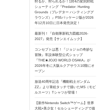
狩るか、狩られるか！1対4の変則対戦
シューティング『Predator: Hunting
Grounds（プレデター ハンティンググ
ラウンズ）』PS5パッケージ版が2026
年12月10日に日本発売決定！
最新刊！『自衛隊新戦力図鑑2026-
2027』発売【サンエイムック】
コンセプトは悪！『ジョジョの奇妙な
冒険』常設体験型公式ショップ
『THE★JOJO WORLD OSAKA』が
2026年冬に大阪ルクアサウス10階にオ
ープン
放送40周年記念『機動戦士ガンダム
ZZ』より筆絵タッチで描いたMS（モビ
ルスーツ）Tシャツが登場！
【新作Nintendo Switch™ゲーム】世界
大戦×美少女！セルシェーディングで描