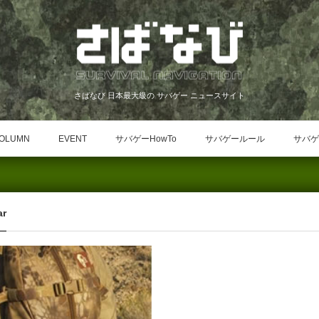
さばなび 日本最大級の サバゲー ニュースサイト
OLUMN
EVENT
サバゲーHowTo
サバゲールール
サバゲ
ar