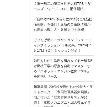
く唯一無二の第二次世界大戦TPS「ガ
ールズ ウォーズ 1939」配信開始！
『自衛隊2026 ゆらぐ世界情勢と最新防
衛戦略』を発刊！最新の自衛隊情報か
ら世界の戦い方・兵器までを網羅
ぐりんぱ新アトラクション「シューテ
ィングミッション ワルの巣」2026年7
月17日（金）ミッション開始！
知性を動かし論理を組み立てるーBLDB
が機械工学の原点を自宅でマスターす
る『ロボット・エンジン教育パズル』
を国内リリース
陸軍兵器120点超が描かれた超特大イラ
ストポスター「帝国陸軍兵器大画報」
他が付いた「歴史群像８月号」が発
売！ 軍艦メカニズムと城の復元イラ