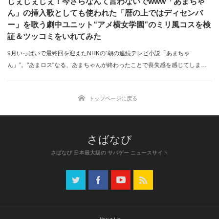
じぇじぇじぇ！今さらなんて言わないでwww「あまちゃ
ん」の挿入歌としても使われた「暦の上ではディセンバ
ー」を歌う劇中ユニット“アメ横女学園”のミリ風コスを検
証＆ツッコミをいれてみた
9月いっぱいで最終回を迎えたNHKの“朝の連続テレビ小説「あまちゃ
ん」”。"あまロス"なる、あまちゃんが終わったことで喪失感を感じてしま
う…
トップページに戻る
さばなび 日本最大級の サバゲー ニュースサイト