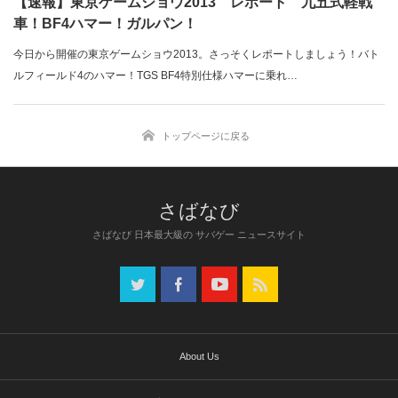
【速報】東京ゲームショウ2013 レポート 九五式軽戦
車！BF4ハマー！ガルパン！
今日から開催の東京ゲームショウ2013。さっそくレポートしましょう！バト
ルフィールド4のハマー！TGS BF4特別仕様ハマーに乗れ…
トップページに戻る
さばなび 日本最大級の サバゲー ニュースサイト
About Us