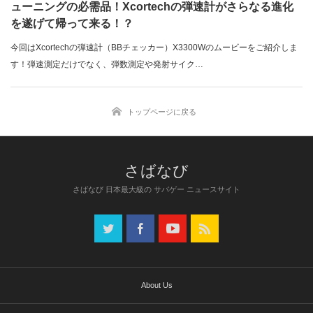
ューニングの必需品！Xcortechの弾速計がさらなる進化
を遂げて帰って来る！？
今回はXcortechの弾速計（BBチェッカー）X3300Wのムービーをご紹介しま
す！弾速測定だけでなく、弾数測定や発射サイク…
トップページに戻る
さばなび 日本最大級の サバゲー ニュースサイト
About Us