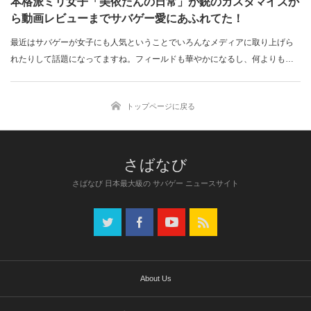
本格派ミリ女子「美依たんの日常」が銃のカスタマイズか
ら動画レビューまでサバゲー愛にあふれてた！
最近はサバゲーが女子にも人気ということでいろんなメディアに取り上げら
れたりして話題になってますね。フィールドも華やかになるし、何よりも一
緒に遊べるのは…
トップページに戻る
さばなび 日本最大級の サバゲー ニュースサイト
About Us