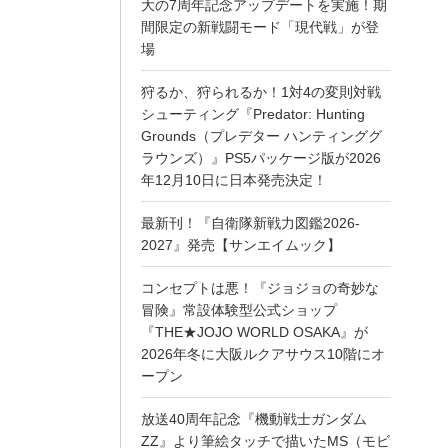
大の7周年記念アップデートを実施！期
間限定の新戦闘モード「現代戦」が登
場
狩るか、狩られるか！1対4の変則対戦
シューティング『Predator: Hunting
Grounds（プレデター ハンティンググ
ラウンズ）』PS5パッケージ版が2026
年12月10日に日本発売決定！
最新刊！『自衛隊新戦力図鑑2026-
2027』発売【サンエイムック】
コンセプトは悪！『ジョジョの奇妙な
冒険』常設体験型公式ショップ
『THE★JOJO WORLD OSAKA』が
2026年冬に大阪ルクアサウス10階にオ
ープン
放送40周年記念『機動戦士ガンダム
ZZ』より筆絵タッチで描いたMS（モビ