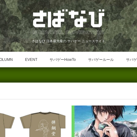
さばなび 日本最大級の サバゲー ニュースサイト
OLUMN
EVENT
サバゲーHowTo
サバゲールール
サバゲ