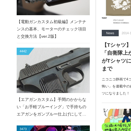
【電動ガンカスタム初級編】メンテナ
ンスの基本、モーターのチェック項目
News
2014-
と交換方法【ver.2版】
【Tシャツ
4442
「自衛隊上
がTシャツに
まで
ニコニコ静画で4
怖い」を連載中の
ツになりました！
【エアガンカスタム】手間のかからな
い「お手軽ブルーイング」で手持ちの
エアガンをガンブルー仕上げにしてみ
た！
3473