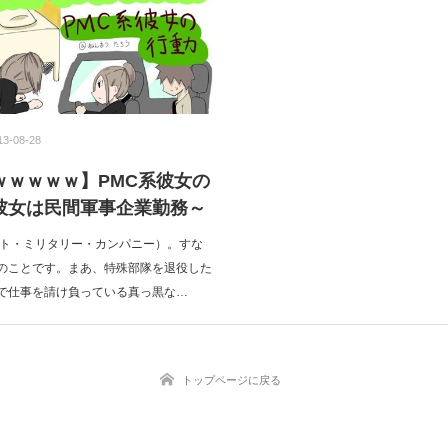
13-08-28
ｗｗｗｗｗ】PMC系彼女の
彼女は民間軍事企業勤務～
ート・ミリタリー・カンパニー）。すな
のことです。まあ、特殊部隊を退役した
で仕事を請け負っている真っ黒な…
トップページに戻る