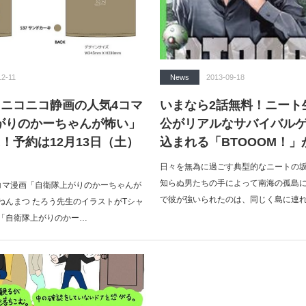
12-11
News
2013-09-18
】ニコニコ静画の人気4コマ
いまなら2話無料！ニート
がりのかーちゃんが怖い」
公がリアルなサバイバル
！予約は12月13日（土）
込まれる「BTOOOM！
日々を無為に過ごす典型的なニートの
知らぬ男たちの手によって南海の孤島
コマ漫画「自衛隊上がりのかーちゃんが
で彼が強いられたのは、同じく島に連
ねんまつ たろう先生のイラストがTシャ
「自衛隊上がりのかー…