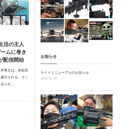
生活の主人
ゲームに巻き
お知らせ
」が配信開始
坂本竜太は、突如見
サイトリニューアルのお知らせ
に連行される。そこ
2023-02-08
れ去られ…