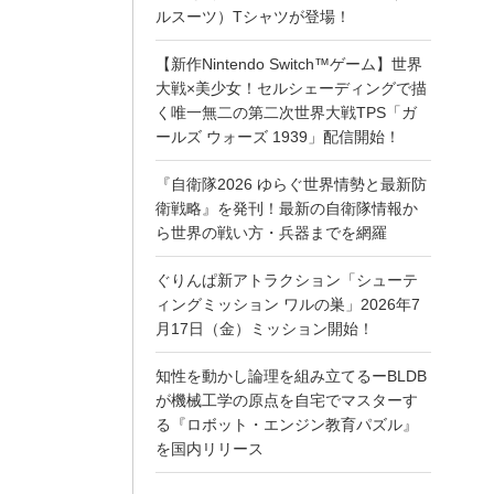
ルスーツ）Tシャツが登場！
【新作Nintendo Switch™ゲーム】世界
大戦×美少女！セルシェーディングで描
く唯一無二の第二次世界大戦TPS「ガ
ールズ ウォーズ 1939」配信開始！
『自衛隊2026 ゆらぐ世界情勢と最新防
衛戦略』を発刊！最新の自衛隊情報か
ら世界の戦い方・兵器までを網羅
ぐりんぱ新アトラクション「シューテ
ィングミッション ワルの巣」2026年7
月17日（金）ミッション開始！
知性を動かし論理を組み立てるーBLDB
が機械工学の原点を自宅でマスターす
る『ロボット・エンジン教育パズル』
を国内リリース