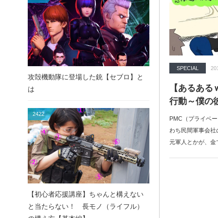
SPECIAL
20
攻殻機動隊に登場した銃【セブロ】と
【あるある
は
行動～僕の
2422
PMC（プライベ
わち民間軍事会社
元軍人とかが、金
【初心者応援講座】ちゃんと構えない
と当たらない！ 長モノ（ライフル）