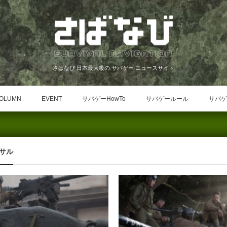
さばなび 日本最大級の サバゲー ニュースサイト
OLUMN
EVENT
サバゲーHowTo
サバゲールール
サバゲ
サル