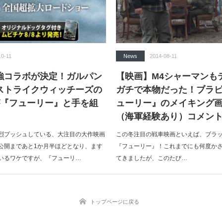
10-11
News
2014-08-11
強コラボが決定！ガルパン
【映画】M4シャーマンも
ストライクウィッチーズの
ガチで本物だった！ブラ
が『フューリー』と手を組
ューリー』のメイキング
（海軍経験あり）コメン
烈プッシュしている、大注目の大作映画
この冬注目の戦車映画といえば、ブラ
公開まであと1か月半ほどとなり、ます
『フューリー』！これまでにも何度か
いるワケですが、『フューリ…
てきましたが、このたび…
トップページに戻る