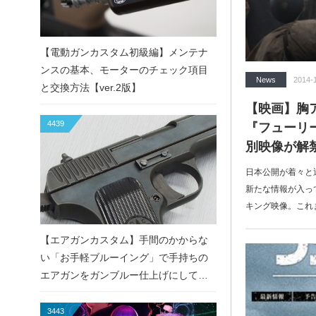
【電動ガンカスタム初級編】メンテナ
ンスの基本、モーターのチェック項目
News
2014-
と交換方法【ver.2版】
【映画】胸
4439
『フューリ
別映像が解
日本公開が着々と
新たな情報が入っ
キング映像。これ
【エアガンカスタム】手間のかからな
い「お手軽ブルーイング」で手持ちの
エアガンをガンブルー仕上げにしてみ
た！
3443