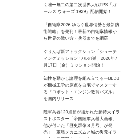
く唯一無二の第二次世界大戦TPS「ガ
ールズ ウォーズ 1939」配信開始！
『自衛隊2026 ゆらぐ世界情勢と最新防
衛戦略』を発刊！最新の自衛隊情報か
ら世界の戦い方・兵器までを網羅
ぐりんぱ新アトラクション「シューテ
ィングミッション ワルの巣」2026年7
月17日（金）ミッション開始！
知性を動かし論理を組み立てるーBLDB
が機械工学の原点を自宅でマスターす
る『ロボット・エンジン教育パズル』
を国内リリース
陸軍兵器120点超が描かれた超特大イラ
ストポスター「帝国陸軍兵器大画報」
他が付いた「歴史群像８月号」が発
売！ 軍艦メカニズムと城の復元イラ