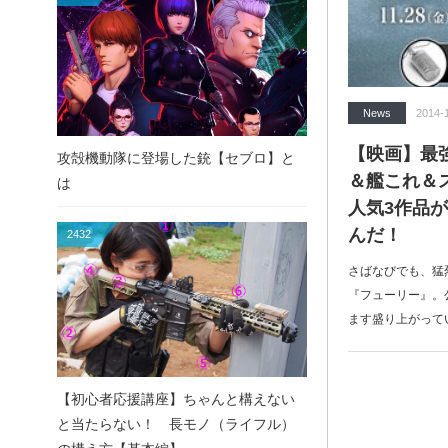
News
2014-
【映画】最
攻殻機動隊に登場した銃【セブロ】と
＆艦これ＆
は
人気3作品
んだ！
2432
さばなびでも、猛
『フューリー』。
ます盛り上がって
【初心者応援講座】ちゃんと構えない
と当たらない！ 長モノ（ライフル）