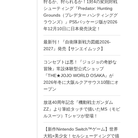
狩るか、狩られるか！1対4の変則対戦
シューティング『Predator: Hunting
Grounds（プレデター ハンティンググ
ラウンズ）』PS5パッケージ版が2026
年12月10日に日本発売決定！
最新刊！『自衛隊新戦力図鑑2026-
2027』発売【サンエイムック】
コンセプトは悪！『ジョジョの奇妙な
冒険』常設体験型公式ショップ
『THE★JOJO WORLD OSAKA』が
2026年冬に大阪ルクアサウス10階にオ
ープン
放送40周年記念『機動戦士ガンダム
ZZ』より筆絵タッチで描いたMS（モビ
ルスーツ）Tシャツが登場！
【新作Nintendo Switch™ゲーム】世界
大戦×美少女！セルシェーディングで描