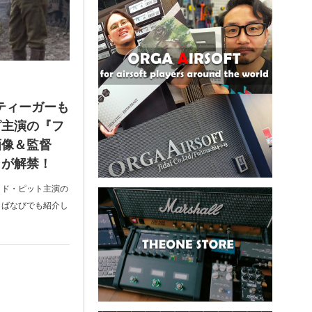
ティーガーも
ピ主演の『フ
画像＆監督
トが解禁！
ッド・ピット主演の
さばなびでも紹介し