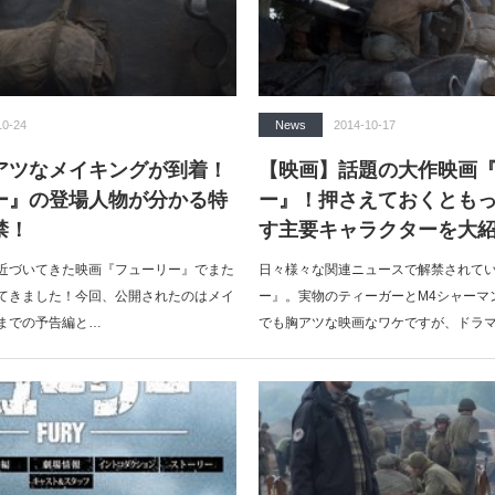
10-24
News
2014-10-17
アツなメイキングが到着！
【映画】話題の大作映画
ー』の登場人物が分かる特
ー』！押さえておくとも
禁！
す主要キャラクターを大
近づいてきた映画『フューリー』でまた
日々様々な関連ニュースで解禁されて
てきました！今回、公開されたのはメイ
ー』。実物のティーガーとM4シャーマ
までの予告編と…
でも胸アツな映画なワケですが、ドラ