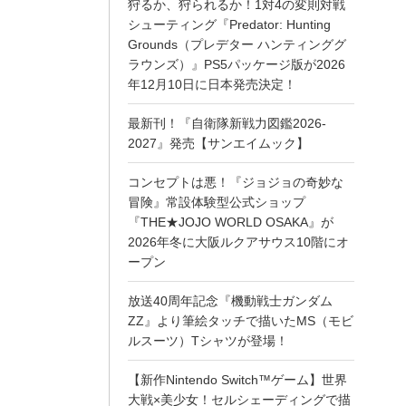
狩るか、狩られるか！1対4の変則対戦
シューティング『Predator: Hunting
Grounds（プレデター ハンティンググ
ラウンズ）』PS5パッケージ版が2026
年12月10日に日本発売決定！
最新刊！『自衛隊新戦力図鑑2026-
2027』発売【サンエイムック】
コンセプトは悪！『ジョジョの奇妙な
冒険』常設体験型公式ショップ
『THE★JOJO WORLD OSAKA』が
2026年冬に大阪ルクアサウス10階にオ
ープン
放送40周年記念『機動戦士ガンダム
ZZ』より筆絵タッチで描いたMS（モビ
ルスーツ）Tシャツが登場！
【新作Nintendo Switch™ゲーム】世界
大戦×美少女！セルシェーディングで描