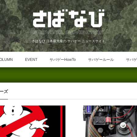
さばなび 日本最大級の サバゲー ニュースサイト
OLUMN
EVENT
サバゲーHowTo
サバゲールール
サバゲ
ーズ