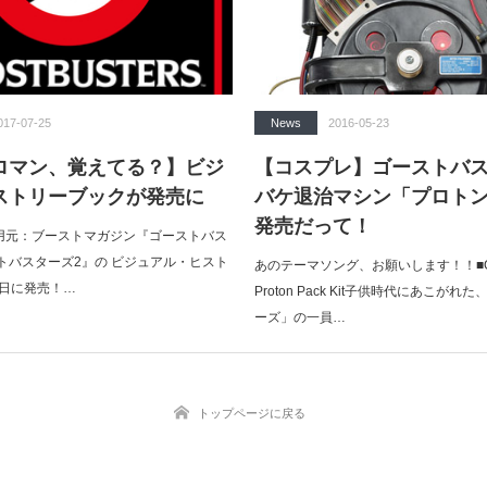
017-07-25
News
2016-05-23
ロマン、覚えてる？】ビジ
【コスプレ】ゴーストバ
ストリーブックが発売に
バケ退治マシン「プロト
発売だって！
引用元：ブーストマガジン『ゴーストバス
トバスターズ2』の ビジュアル・ヒスト
あのテーマソング、お願いします！！■Ghos
3日に発売！…
Proton Pack Kit子供時代にあこが
ーズ」の一員…
トップページに戻る