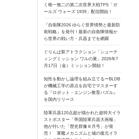
く唯一無二の第二次世界大戦TPS「ガ
ールズ ウォーズ 1939」配信開始！
『自衛隊2026 ゆらぐ世界情勢と最新防
衛戦略』を発刊！最新の自衛隊情報か
ら世界の戦い方・兵器までを網羅
ぐりんぱ新アトラクション「シューテ
ィングミッション ワルの巣」2026年7
月17日（金）ミッション開始！
知性を動かし論理を組み立てるーBLDB
が機械工学の原点を自宅でマスターす
る『ロボット・エンジン教育パズル』
を国内リリース
陸軍兵器120点超が描かれた超特大イラ
ストポスター「帝国陸軍兵器大画報」
他が付いた「歴史群像８月号」が発
売！ 軍艦メカニズムと城の復元イラ