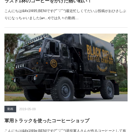
ラスト1杯のコーヒーをかけた熱い戦い！
こんにちは&#x1f495;BENIです(*ﾟ▽ﾟ*)最近忙しくてだいぶ投稿がおひさしぶ
りになっちゃいました(๑•﹏•)では久々の動画…
動画
2019-05-09
軍用トラックを使ったコーヒーショップ
こんにちは&#x1f49e;BENIです(*ﾟ▽ﾟ*)退役軍人さんが作るコーヒーとして有