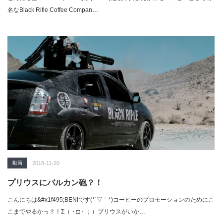
名なBlack Rifle Coffee Compan…
動画
2018-11-20
プリウスにバルカン砲？！
こんにちは&#x1f495;BENIです(*´▽｀*)コーヒーのプロモーションのためにこ
こまでやるかっ？！Σ（・□・；）プリウスがいか…