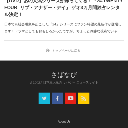
【DVD】あの人気シリーズが帰ってくる！『24-TWENTY
FOUR- リブ・アナザー・デイ』 ゲオ3カ月間独占レンタ
ル決定！
日本でも社会現象を起こした『24』シリーズにファン待望の最新作が登場し
ます！ドラマとしてもおもしろかったですが、ちょっと冷静な視点でジャッ
ク・バウ…
トップページに戻る
さばなび 日本最大級の サバゲー ニュースサイト
About Us