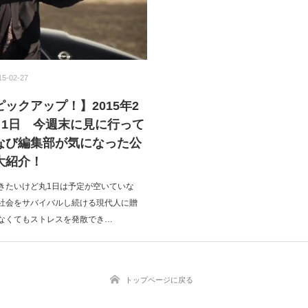
15-02-27
ックアップ！】2015年2
月1日 今週末に見に行って
なび編集部が気になった公
大紹介！
きたいけど丸1日は予定が空いていな
社会をサバイバルし続ける現代人に贈
なくてもストレスを発散でき…
トップページに戻る