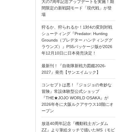
大の7周年記念アップデートを実施！期
間限定の新戦闘モード「現代戦」が登
場
狩るか、狩られるか！1対4の変則対戦
シューティング『Predator: Hunting
Grounds（プレデター ハンティンググ
ラウンズ）』PS5パッケージ版が2026
年12月10日に日本発売決定！
最新刊！『自衛隊新戦力図鑑2026-
2027』発売【サンエイムック】
コンセプトは悪！『ジョジョの奇妙な
冒険』常設体験型公式ショップ
『THE★JOJO WORLD OSAKA』が
2026年冬に大阪ルクアサウス10階にオ
ープン
放送40周年記念『機動戦士ガンダム
ZZ』より筆絵タッチで描いたMS（モビ