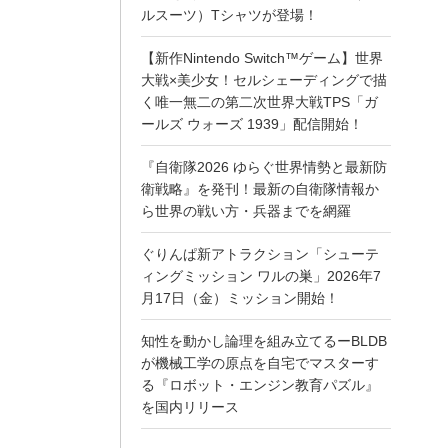
ルスーツ）Tシャツが登場！
【新作Nintendo Switch™ゲーム】世界
大戦×美少女！セルシェーディングで描
く唯一無二の第二次世界大戦TPS「ガ
ールズ ウォーズ 1939」配信開始！
『自衛隊2026 ゆらぐ世界情勢と最新防
衛戦略』を発刊！最新の自衛隊情報か
ら世界の戦い方・兵器までを網羅
ぐりんぱ新アトラクション「シューテ
ィングミッション ワルの巣」2026年7
月17日（金）ミッション開始！
知性を動かし論理を組み立てるーBLDB
が機械工学の原点を自宅でマスターす
る『ロボット・エンジン教育パズル』
を国内リリース