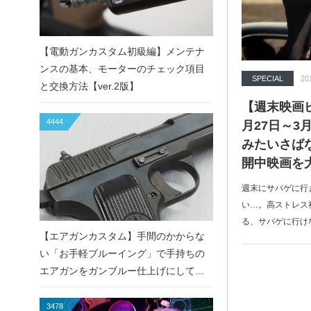
【電動ガンカスタム初級編】メンテナ
ンスの基本、モーターのチェック項目
SPECIAL
20
と交換方法【ver.2版】
【週末映画ピ
4444
月27日～3
みたいさば
開中映画を
週末にサバゲに行
い…。高ストレス
る、サバゲに行け
【エアガンカスタム】手間のかからな
い「お手軽ブルーイング」で手持ちの
エアガンをガンブルー仕上げにしてみ
た！
3478