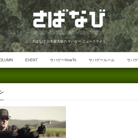
さばなび 日本最大級の サバゲー ニュースサイト
OLUMN
EVENT
サバゲーHowTo
サバゲールール
サバゲ
ン