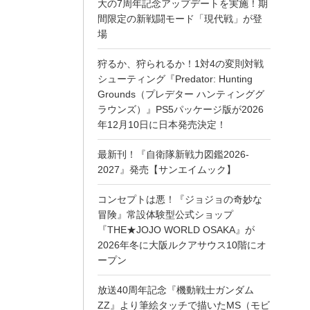
大の7周年記念アップデートを実施！期
間限定の新戦闘モード「現代戦」が登
場
狩るか、狩られるか！1対4の変則対戦
シューティング『Predator: Hunting
Grounds（プレデター ハンティンググ
ラウンズ）』PS5パッケージ版が2026
年12月10日に日本発売決定！
最新刊！『自衛隊新戦力図鑑2026-
2027』発売【サンエイムック】
コンセプトは悪！『ジョジョの奇妙な
冒険』常設体験型公式ショップ
『THE★JOJO WORLD OSAKA』が
2026年冬に大阪ルクアサウス10階にオ
ープン
放送40周年記念『機動戦士ガンダム
ZZ』より筆絵タッチで描いたMS（モビ