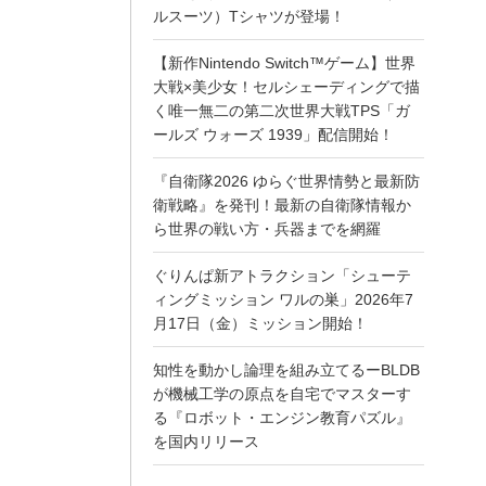
ルスーツ）Tシャツが登場！
【新作Nintendo Switch™ゲーム】世界
大戦×美少女！セルシェーディングで描
く唯一無二の第二次世界大戦TPS「ガ
ールズ ウォーズ 1939」配信開始！
『自衛隊2026 ゆらぐ世界情勢と最新防
衛戦略』を発刊！最新の自衛隊情報か
ら世界の戦い方・兵器までを網羅
ぐりんぱ新アトラクション「シューテ
ィングミッション ワルの巣」2026年7
月17日（金）ミッション開始！
知性を動かし論理を組み立てるーBLDB
が機械工学の原点を自宅でマスターす
る『ロボット・エンジン教育パズル』
を国内リリース