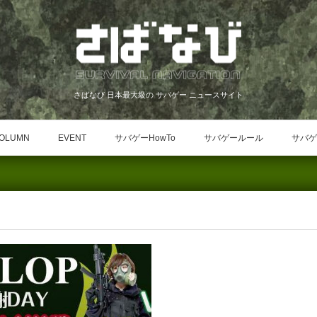
さばなび 日本最大級の サバゲー ニュースサイト
OLUMN
EVENT
サバゲーHowTo
サバゲールール
サバゲ