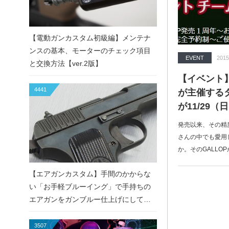
【電動ガンカスタム初級編】メンテナ
ンスの基本、モーターのチェック項目
EVENT
2015
と交換方法【ver.2版】
【イベント】
4441
が主催する
が11/29
発売以来、その精度
さんの中でも愛用
か。そのGALLO
【エアガンカスタム】手間のかからな
い「お手軽ブルーイング」で手持ちの
エアガンをガンブルー仕上げにしてみ
た！
3507