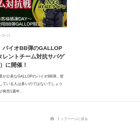
-10-13
バイオBB弾のGALLOP
タレントチーム対抗サバゲ
（日）に開催！
が公表なGALLOPのバイオBB弾。皆
している人は多いのではないでしょう
Pが発売1週年…
トップページに戻る