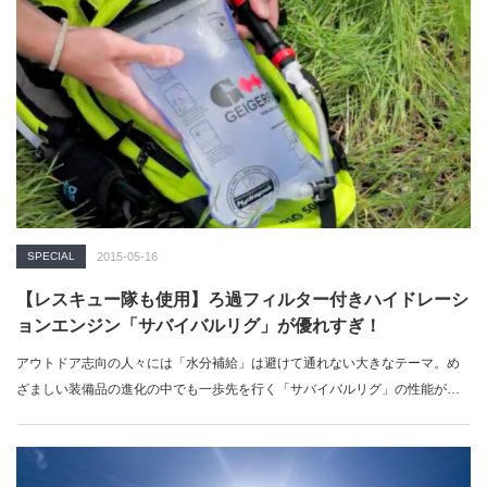
SPECIAL
2015-05-16
【レスキュー隊も使用】ろ過フィルター付きハイドレーシ
ョンエンジン「サバイバルリグ」が優れすぎ！
アウトドア志向の人々には「水分補給」は避けて通れない大きなテーマ。め
ざましい装備品の進化の中でも一歩先を行く「サバイバルリグ」の性能が優
れすぎているこ…