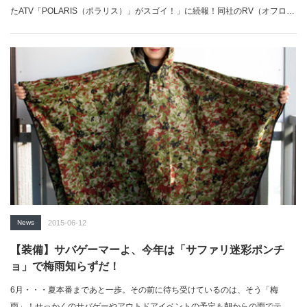
たATV「POLARIS（ポラリス）」がスゴイ！」に続報！同社のRV（オフロ
ー…
News
2015-06-12
【装備】サバゲーマーよ、今年は「サファリ迷彩ポンチ
ョ」で梅雨知らずだ！
6月・・・夏本番まであと一歩。その前に待ち受けているのは、そう「梅
雨」！せっかくのサバゲーやアウトドアイベントの予定も朝からの雨でテン