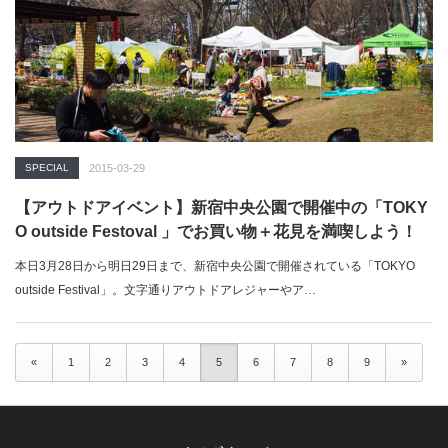
SPECIAL
2015-03-29
【アウトドアイベント】新宿中央公園で開催中の「TOKY
O outside Festoval 」でお買い物＋花見を満喫しよう！
本日3月28日から明日29日まで、新宿中央公園で開催されている「TOKYO
outside Festival」。文字通りアウトドアレジャーやア…
«
1
2
3
4
5
6
7
8
9
»