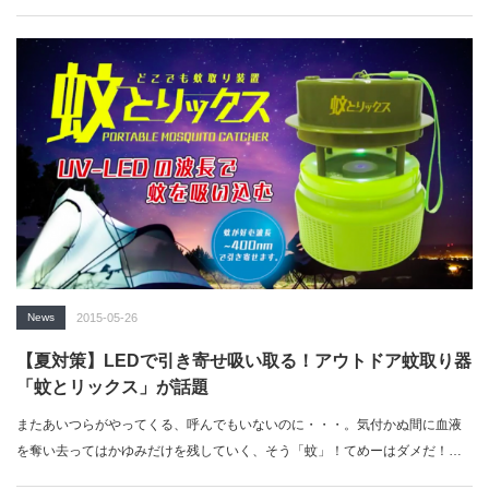
あたり、最終…
News
2015-05-26
【夏対策】LEDで引き寄せ吸い取る！アウトドア蚊取り器
「蚊とリックス」が話題
またあいつらがやってくる、呼んでもいないのに・・・。気付かぬ間に血液
を奪い去ってはかゆみだけを残していく、そう「蚊」！てめーはダメだ！…