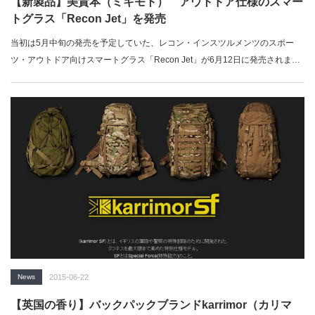
【新製品】美貴本（ミキモト） アウトドア仕様のスマー
トグラス「Recon Jet」を発売
当初は5月中旬の発売を予定していた、レコン・インスツルメンツのスポー
ツ・アウトドア向けスマートグラス「Recon Jet」が6月12日に発売されまし
た…
News
2015-06-22
【英国の香り】バックパックブランドkarrimor（カリマ