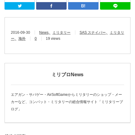
Twitter
Facebook
はてなブッ
2016-09-30
News
ミリタリー
SAS スナイパー
ミリタリ
ー
海外
0
19 views
ミリブロNews
エアガン・サバゲー・AirSoftGameからミリタリーのショップ・メー
カーなど、コンバット・ミリタリーの総合情報サイト「ミリタリーブ
ログ」