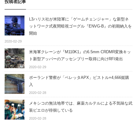
投稿者記事
L3ハリス社が米陸軍に「ゲームチェンジャー」な新型ネ
ットワーク式夜間暗視ゴーグル『ENVG-B』の初期納入を
開始
2020-02-29
米海軍クレーンが『M110K1』の6.5mm CRDMR変換キッ
ト新型アッパーのアッセンブリー取得に向けRFI発出
2020-02-29
ポーランド警察が「ベレッタAPX」ピストル×4,666挺購
入
2020-02-28
メキシコの無法地帯では、麻薬カルテルによる不気味な武
装ピエロが徘徊している
2020-02-28