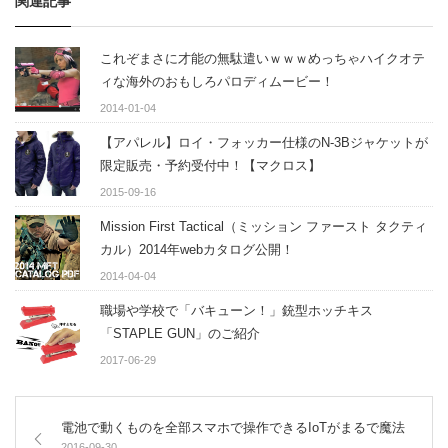
関連記事
これぞまさに才能の無駄遣いｗｗｗめっちゃハイクオテ
ィな海外のおもしろパロディムービー！
2014-01-04
【アパレル】ロイ・フォッカー仕様のN-3Bジャケットが
限定販売・予約受付中！【マクロス】
2015-09-16
Mission First Tactical（ミッション ファースト タクティ
カル）2014年webカタログ公開！
2014-04-04
職場や学校で「バキューン！」銃型ホッチキス
「STAPLE GUN」のご紹介
2017-06-29
電池で動くものを全部スマホで操作できるIoTがまるで魔法
2016-09-30