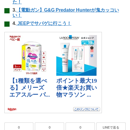
た！
3.
【電動ガン】G&G Predator Hunterが鬼カッコい
い！
4.
JEEPでサバゲに行こう！
0
0
0
LINEで送る