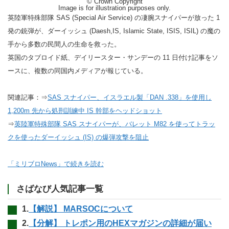
© Crown Copyright
Image is for illustration purposes only.
英陸軍特殊部隊 SAS (Special Air Service) の凄腕スナイパーが放った 1
発の銃弾が、ダーイッシュ (Daesh,IS, Islamic State, ISIS, ISIL) の魔の
手から多数の民間人の生命を救った。
英国のタブロイド紙、デイリースター・サンデーの 11 日付け記事をソ
ースに、複数の同国内メディアが報じている。
関連記事：⇒
SAS スナイパー、イスラエル製「DAN .338」を使用し
1,200m 先から処刑訓練中 IS 幹部をヘッドショット
⇒
英陸軍特殊部隊 SAS スナイパーが、バレット M82 を使ってトラッ
クを使ったダーイッシュ (IS) の爆弾攻撃を阻止
「ミリブロNews」で続きを読む
さばなび人気記事一覧
1.
【解説】 MARSOCについて
2.
【分解】 トレポン用のHEXマガジンの詳細が届い