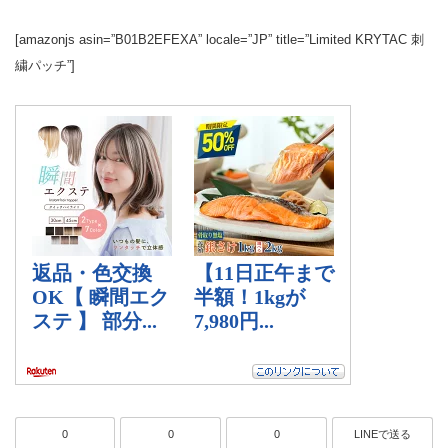
[amazonjs asin=”B01B2EFEXA” locale=”JP” title=”Limited KRYTAC 刺
繍パッチ”]
0
0
0
LINEで送る