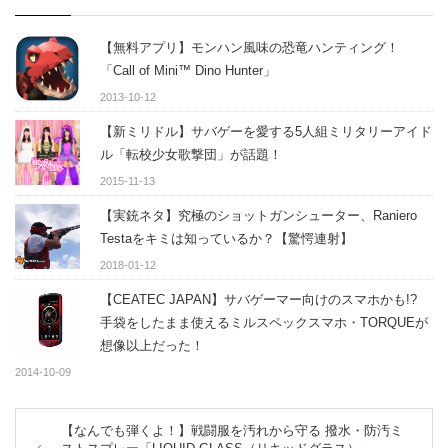
【無料アプリ】モンハン風味の恐竜ハンティング！
「Call of Mini™ Dino Hunter」
2013-10-12
【新ミリドル】サバゲーを愛する5人組ミリタリーアイド
ル「転校少女歌撃団」が話題！
2015-11-13
【実銃ネタ】究極のショットガンシューター、Raniero
Testaをキミは知っているか？【驚愕連射】
2018-01-12
【CEATEC JAPAN】サバゲーマー向けのスマホかも!?
手袋をしたまま使えるミルスペックスマホ・TORQUEが
想像以上だった！
2014-10-09
【なんでも弾くよ！】戦闘服を汚れから守る 撥水・防汚ミ
ストスプレー「LIQUID GLASS（リキッドグラス）」