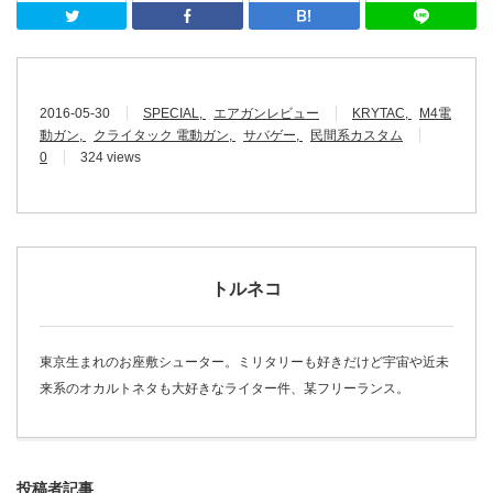
Twitter
Facebook
はてなブッ
2016-05-30
SPECIAL
エアガンレビュー
KRYTAC
M4電
動ガン
クライタック 電動ガン
サバゲー
民間系カスタム
0
324 views
トルネコ
東京生まれのお座敷シューター。ミリタリーも好きだけど宇宙や近未
来系のオカルトネタも大好きなライター件、某フリーランス。
投稿者記事