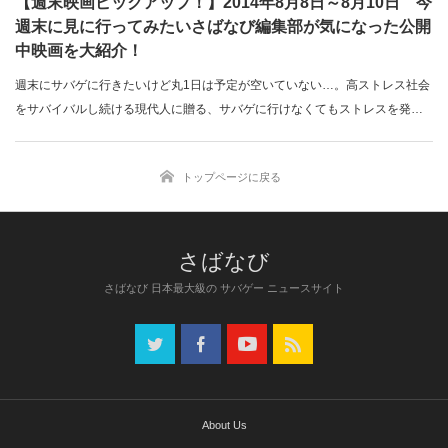
【週末映画ピックアップ！】2014年8月8日～8月10日 今
週末に見に行ってみたいさばなび編集部が気になった公開
中映画を大紹介！
週末にサバゲに行きたいけど丸1日は予定が空いていない…。高ストレス社会
をサバイバルし続ける現代人に贈る、サバゲに行けなくてもストレスを発散
でき…
トップページに戻る
さばなび 日本最大級の サバゲー ニュースサイト
About Us