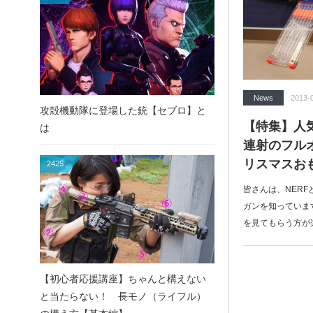
News
2013-
攻殻機動隊に登場した銃【セブロ】と
【特集】人気
は
連射のフル
リスマスおも
2425
皆さんは、NERF
ガンを知っていま
を見てもらう方が
【初心者応援講座】ちゃんと構えない
と当たらない！ 長モノ（ライフル）