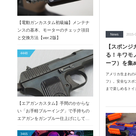
【電動ガンカスタム初級編】メンテナ
ンスの基本、モーターのチェック項目
News
2015-
と交換方法【ver.2版】
【スポンジガ
4448
る！キワモ
ーフ）を集
アメリカ生まれの
フ）。安全なスポ
まで楽しめるトイ
【エアガンカスタム】手間のかからな
い「お手軽ブルーイング」で手持ちの
エアガンをガンブルー仕上げにしてみ
た！
3465