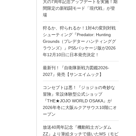
大の7周年記念アップデートを実施！期
間限定の新戦闘モード「現代戦」が登
場
狩るか、狩られるか！1対4の変則対戦
シューティング『Predator: Hunting
Grounds（プレデター ハンティンググ
ラウンズ）』PS5パッケージ版が2026
年12月10日に日本発売決定！
最新刊！『自衛隊新戦力図鑑2026-
2027』発売【サンエイムック】
コンセプトは悪！『ジョジョの奇妙な
冒険』常設体験型公式ショップ
『THE★JOJO WORLD OSAKA』が
2026年冬に大阪ルクアサウス10階にオ
ープン
放送40周年記念『機動戦士ガンダム
ZZ』より筆絵タッチで描いたMS（モビ