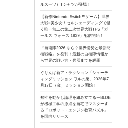
ルスーツ）Tシャツが登場！
【新作Nintendo Switch™ゲーム】世界
大戦×美少女！セルシェーディングで描
く唯一無二の第二次世界大戦TPS「ガ
ールズ ウォーズ 1939」配信開始！
『自衛隊2026 ゆらぐ世界情勢と最新防
衛戦略』を発刊！最新の自衛隊情報か
ら世界の戦い方・兵器までを網羅
ぐりんぱ新アトラクション「シューテ
ィングミッション ワルの巣」2026年7
月17日（金）ミッション開始！
知性を動かし論理を組み立てるーBLDB
が機械工学の原点を自宅でマスターす
る『ロボット・エンジン教育パズル』
を国内リリース