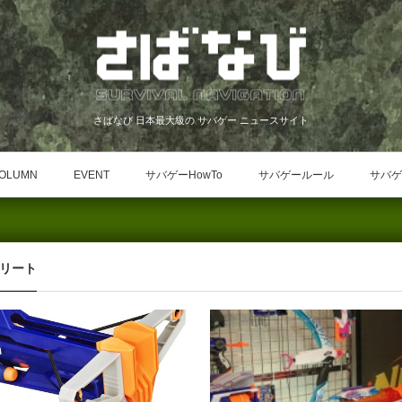
さばなび 日本最大級の サバゲー ニュースサイト
OLUMN
EVENT
サバゲーHowTo
サバゲールール
サバゲ
エリート