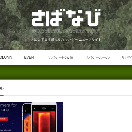
さばなび 日本最大級の サバゲー ニュースサイト
OLUMN
EVENT
サバゲーHowTo
サバゲールール
サバゲ
ル