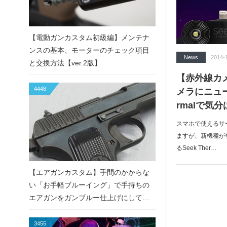
【電動ガンカスタム初級編】メンテナ
ンスの基本、モーターのチェック項目
News
2014-
と交換方法【ver.2版】
【赤外線カ
4448
メラにニュー
rmalで気
スマホで使えるサー
ますが、新機種が登場
るSeek Ther…
【エアガンカスタム】手間のかからな
い「お手軽ブルーイング」で手持ちの
エアガンをガンブルー仕上げにしてみ
た！
3455