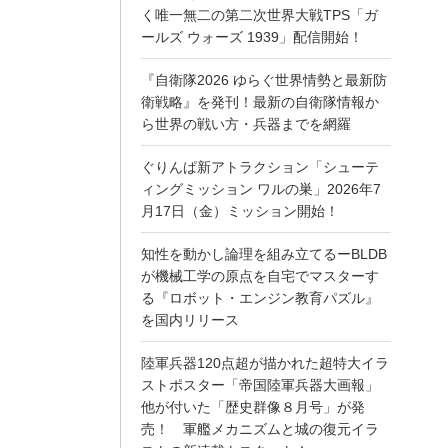
く唯一無二の第二次世界大戦TPS「ガ
ールズ ウォーズ 1939」配信開始！
『自衛隊2026 ゆらぐ世界情勢と最新防
衛戦略』を発刊！最新の自衛隊情報か
ら世界の戦い方・兵器までを網羅
ぐりんぱ新アトラクション「シューテ
ィングミッション ワルの巣」2026年7
月17日（金）ミッション開始！
知性を動かし論理を組み立てるーBLDB
が機械工学の原点を自宅でマスターす
る『ロボット・エンジン教育パズル』
を国内リリース
陸軍兵器120点超が描かれた超特大イラ
ストポスター「帝国陸軍兵器大画報」
他が付いた「歴史群像８月号」が発
売！ 軍艦メカニズムと城の復元イラ