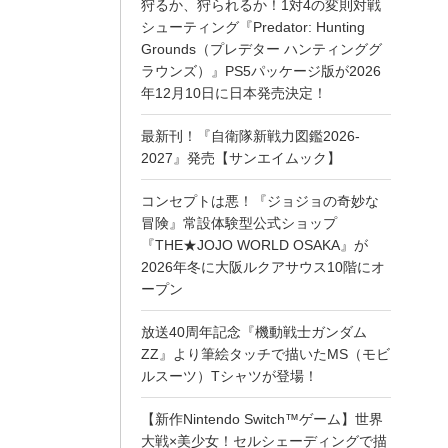
狩るか、狩られるか！1対4の変則対戦
シューティング『Predator: Hunting
Grounds（プレデター ハンティンググ
ラウンズ）』PS5パッケージ版が2026
年12月10日に日本発売決定！
最新刊！『自衛隊新戦力図鑑2026-
2027』発売【サンエイムック】
コンセプトは悪！『ジョジョの奇妙な
冒険』常設体験型公式ショップ
『THE★JOJO WORLD OSAKA』が
2026年冬に大阪ルクアサウス10階にオ
ープン
放送40周年記念『機動戦士ガンダム
ZZ』より筆絵タッチで描いたMS（モビ
ルスーツ）Tシャツが登場！
【新作Nintendo Switch™ゲーム】世界
大戦×美少女！セルシェーディングで描