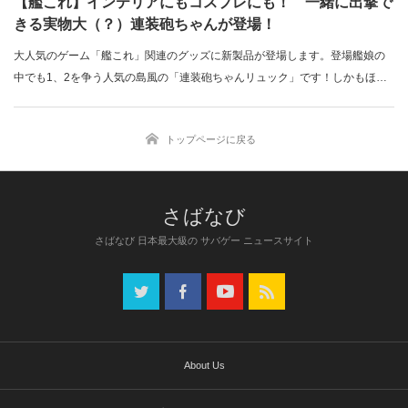
【艦これ】インテリアにもコスプレにも！ 一緒に出撃で
きる実物大（？）連装砲ちゃんが登場！
大人気のゲーム「艦これ」関連のグッズに新製品が登場します。登場艦娘の
中でも1、2を争う人気の島風の「連装砲ちゃんリュック」です！しかもほ
ぼ…
トップページに戻る
さばなび 日本最大級の サバゲー ニュースサイト
About Us