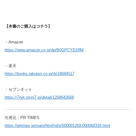
【本書のご購入はコチラ】
・Amazon
https://www.amazon.co.jp/dp/B0GPCYD1RM
・楽天
https://books.rakuten.co.jp/rb/18684517
・セブンネット
https://7net.omni7.jp/detail/1268642668
引用元：PR TIMES
https://prtimes.jp/main/html/rd/p/000001269.000060318.html