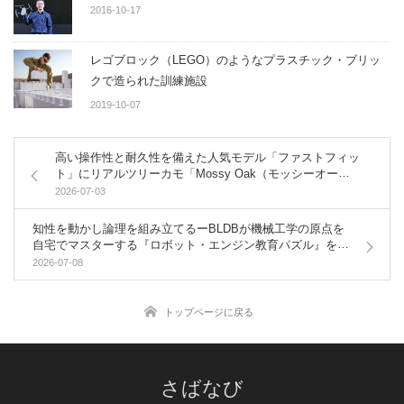
2016-10-17
レゴブロック（LEGO）のようなプラスチック・ブリッ
クで造られた訓練施設
2019-10-07
高い操作性と耐久性を備えた人気モデル「ファストフィッ
ト」にリアルツリーカモ「Mossy Oak（モッシーオー
ク）」新色が登場
2026-07-03
知性を動かし論理を組み立てるーBLDBが機械工学の原点を
自宅でマスターする『ロボット・エンジン教育パズル』を国
内リリース
2026-07-08
トップページに戻る