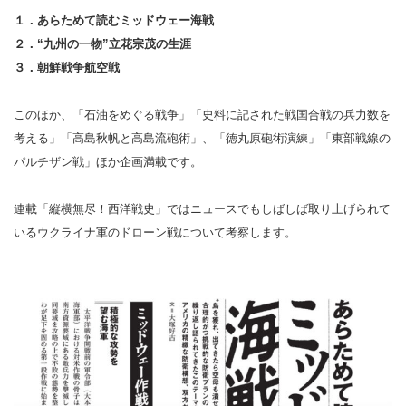
１．あらためて読むミッドウェー海戦
２．“九州の一物”立花宗茂の生涯
３．朝鮮戦争航空戦
このほか、「石油をめぐる戦争」「史料に記された戦国合戦の兵力数を
考える」「高島秋帆と高島流砲術」、「徳丸原砲術演練」「東部戦線の
パルチザン戦」ほか企画満載です。
連載「縦横無尽！西洋戦史」ではニュースでもしばしば取り上げられて
いるウクライナ軍のドローン戦について考察します。