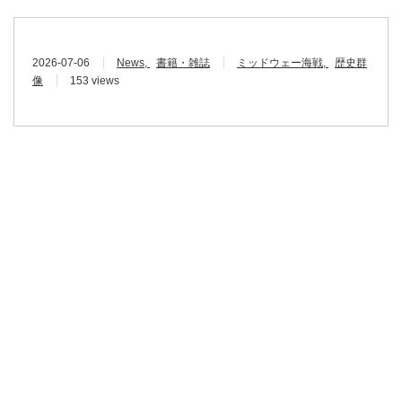
2026-07-06
News
書籍・雑誌
ミッドウェー海戦
歴史群
像
153 views