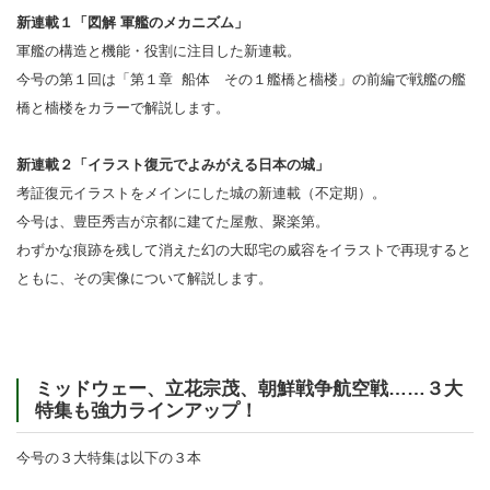
新連載１「図解 軍艦のメカニズム」
軍艦の構造と機能・役割に注目した新連載。
今号の第１回は「第１章 船体 その１艦橋と檣楼」の前編で戦艦の艦
橋と檣楼をカラーで解説します。
新連載２「イラスト復元でよみがえる日本の城」
考証復元イラストをメインにした城の新連載（不定期）。
今号は、豊臣秀吉が京都に建てた屋敷、聚楽第。
わずかな痕跡を残して消えた幻の大邸宅の威容をイラストで再現すると
ともに、その実像について解説します。
ミッドウェー、立花宗茂、朝鮮戦争航空戦……３大
特集も強力ラインアップ！
今号の３大特集は以下の３本