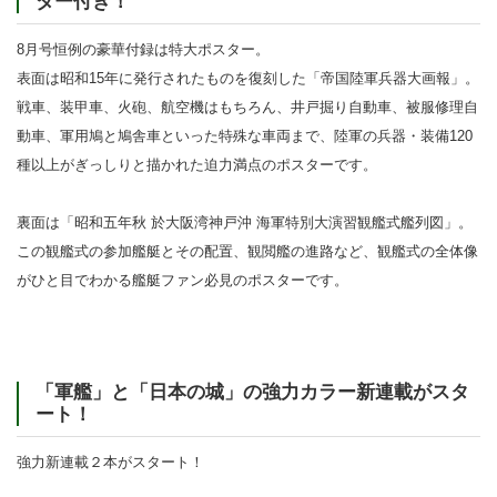
ター付き！
8月号恒例の豪華付録は特大ポスター。
表面は昭和15年に発行されたものを復刻した「帝国陸軍兵器大画報」。
戦車、装甲車、火砲、航空機はもちろん、井戸掘り自動車、被服修理自
動車、軍用鳩と鳩舎車といった特殊な車両まで、陸軍の兵器・装備120
種以上がぎっしりと描かれた迫力満点のポスターです。
裏面は「昭和五年秋 於大阪湾神戸沖 海軍特別大演習観艦式艦列図」。
この観艦式の参加艦艇とその配置、観閲艦の進路など、観艦式の全体像
がひと目でわかる艦艇ファン必見のポスターです。
「軍艦」と「日本の城」の強力カラー新連載がスタ
ート！
強力新連載２本がスタート！