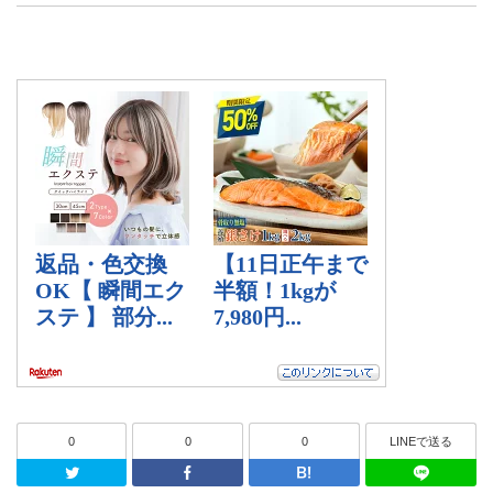
0
0
0
LINEで送る
Twitter
Facebook
はてなブッ