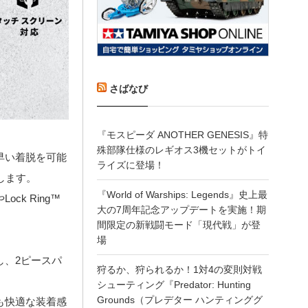
さばなび
『モスピーダ ANOTHER GENESIS』特
殊部隊仕様のレギオス3機セットがトイ
早い着脱を可能
ライズに登場！
します。
『World of Warships: Legends』史上最
k Ring™
大の7周年記念アップデートを実施！期
間限定の新戦闘モード「現代戦」が登
場
し、2ピースパ
狩るか、狩られるか！1対4の変則対戦
シューティング『Predator: Hunting
Grounds（プレデター ハンティンググ
も快適な装着感