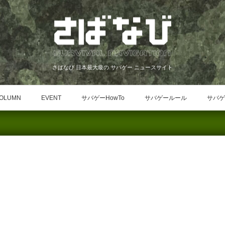
さばなび 日本最大級の サバゲー ニュースサイト
OLUMN
EVENT
サバゲーHowTo
サバゲールール
サバゲ