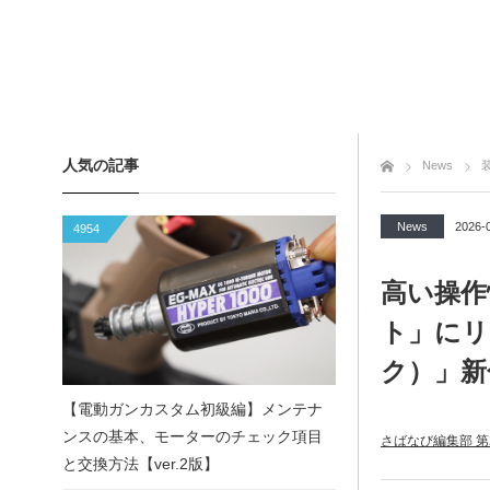
人気の記事
トップページ
News
News
2026-
4954
高い操作
ト」にリ
ク）」新
【電動ガンカスタム初級編】メンテナ
ンスの基本、モーターのチェック項目
さばなび編集部 第
と交換方法【ver.2版】