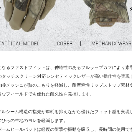
となるファストフィットは、伸縮性のあるフルラップカフにより素
のタッチスクリーン対応シンセティックレザーが高い操作性を実現
us®
メッシュが熱のこもりを軽減し、耐摩耗性リップストップ素材やLoc
酷なフィールドでも優れた耐久性を発揮します。
グルシーム構造の指先が摩耗を抑えながら優れたフィット感を実現
のひらの生地のヨレを軽減します。
パームヒールパッドは軽度の衝撃や振動を吸収し、長時間の使用で