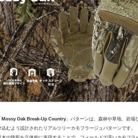
「
Mossy Oak Break-Up Country
」パターンは、森林や草地、岩場
け込むよう設計されたリアルツリーカモフラージュパターンです。
草木の陰影を立体的に表現することで、フィールドで高いカモフラ