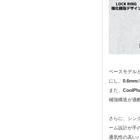
ベースモデル
にし、
0.6mm
また、
CoolPl
補強構造が過
さらに、シン
ーム設計が手
通気性の高い