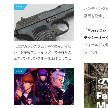
4444
ハンティング
発売を記念し
「Mossy O
モッシーオー
フィールドで培
【エアガンカスタム】手間のかからな
ラーです。
い「お手軽ブルーイング」で手持ちの
エアガンをガンブルー仕上げにしてみ
た！
3471