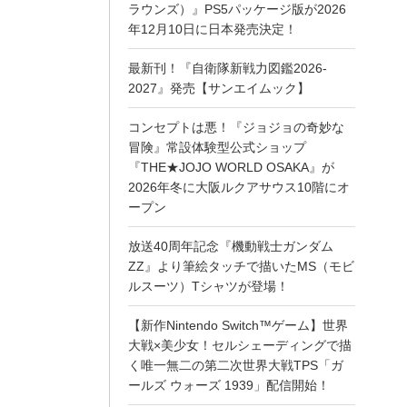
ラウンズ）』PS5パッケージ版が2026
年12月10日に日本発売決定！
最新刊！『自衛隊新戦力図鑑2026-
2027』発売【サンエイムック】
コンセプトは悪！『ジョジョの奇妙な
冒険』常設体験型公式ショップ
『THE★JOJO WORLD OSAKA』が
2026年冬に大阪ルクアサウス10階にオ
ープン
放送40周年記念『機動戦士ガンダム
ZZ』より筆絵タッチで描いたMS（モビ
ルスーツ）Tシャツが登場！
【新作Nintendo Switch™ゲーム】世界
大戦×美少女！セルシェーディングで描
く唯一無二の第二次世界大戦TPS「ガ
ールズ ウォーズ 1939」配信開始！