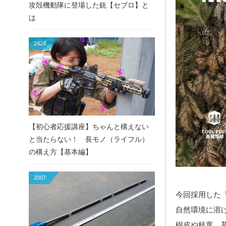
攻殻機動隊に登場した銃【セブロ】と
は
2424
【初心者応援講座】ちゃんと構えない
と当たらない！ 長モノ（ライフル）
の構え方【基本編】
2007
今回採用した
自然環境に溶
樹皮や枝葉、