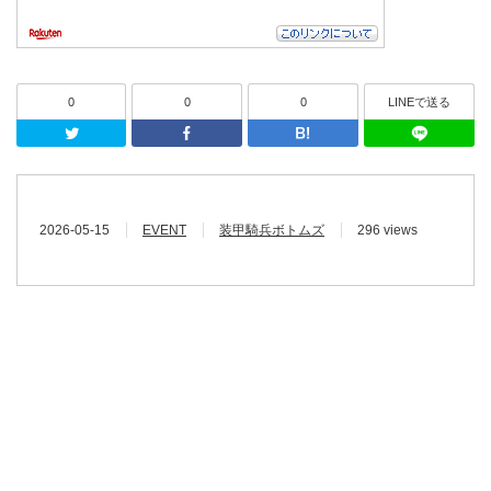
0
0
0
LINEで送る
Twitter
Facebook
はてなブッ
2026-05-15
EVENT
装甲騎兵ボトムズ
296 views