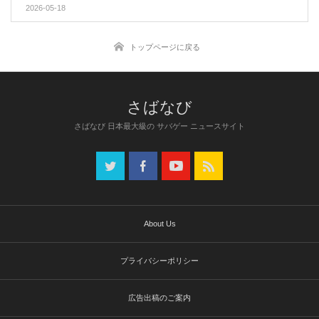
ンズ“RF20-50mm F4 L IS USM PZ”を発売
2026-05-18
トップページに戻る
さばなび 日本最大級の サバゲー ニュースサイト
About Us
プライバシーポリシー
広告出稿のご案内