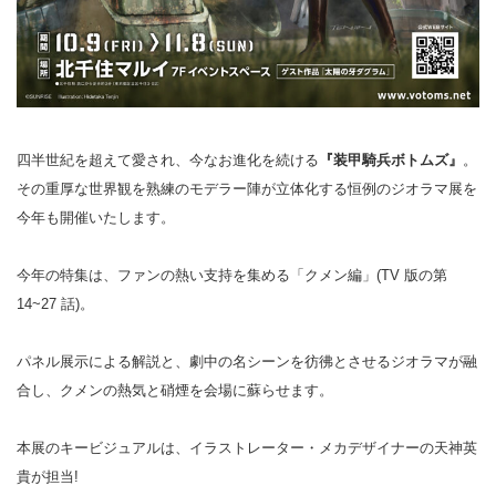
四半世紀を超えて愛され、今なお進化を続ける
『装甲騎兵ボトムズ』
。
その重厚な世界観を熟練のモデラー陣が立体化する恒例のジオラマ展を
今年も開催いたします。
今年の特集は、ファンの熱い支持を集める「クメン編」(TV 版の第
14~27 話)。
パネル展示による解説と、劇中の名シーンを彷彿とさせるジオラマが融
合し、クメンの熱気と硝煙を会場に蘇らせます。
本展のキービジュアルは、イラストレーター・メカデザイナーの天神英
貴が担当!