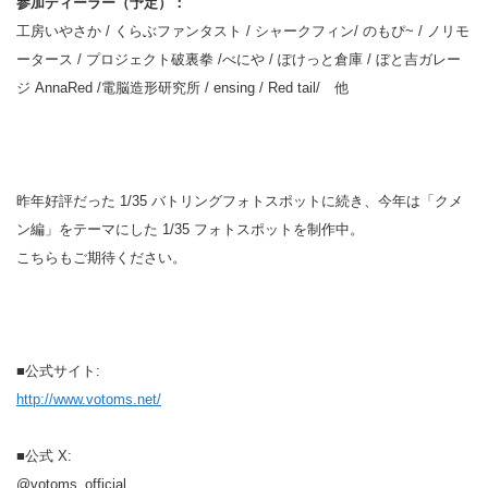
参加ディーラー（予定）：
工房いやさか / くらぶファンタスト / シャークフィン/ のもぴ~ / ノリモ
ータース / プロジェクト破裏拳 /べにや / ぽけっと倉庫 / ぼと吉ガレー
ジ AnnaRed /電脳造形研究所 / ensing / Red tail/ 他
昨年好評だった 1/35 バトリングフォトスポットに続き、今年は「クメ
ン編」をテーマにした 1/35 フォトスポットを制作中。
こちらもご期待ください。
■公式サイト:
http://www.votoms.net/
■公式 X:
@votoms_official