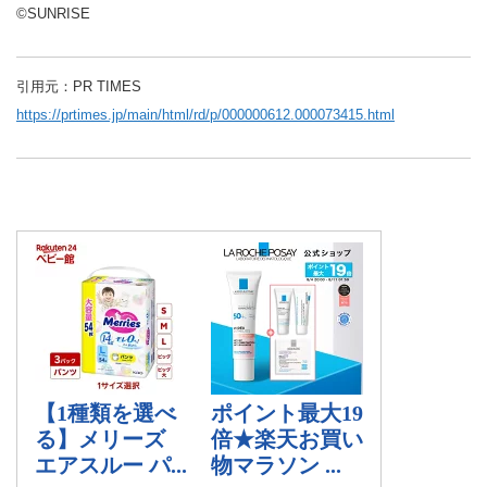
©SUNRISE
引用元：PR TIMES
https://prtimes.jp/main/html/rd/p/000000612.000073415.html