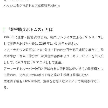
ハッシュタグ #ボトムズ総模演 #votoms
『装甲騎兵ボトムズ』とは
1983 年に原作・監督:高橋良輔、制作:サンライズによる TV シリーズと
して産声をあげた本作は 2026 年に 43 周年を迎えた。
アストラギウス銀河を二つに分けて戦われた百年戦争末期を舞台に、発
生確率は二百五十億分の一の異能生存体キリコ・キュービィーを主人公
として、1983 年に TV アニメとして誕生。
アーマードトルーパー(AT)と呼ばれる人型兵器は使い捨ての量産機とし
て扱われ、それまでのロボット物と違い主役機は登場しない。
放送終了後も OVA や小説、漫画など様々なメディアで展開されてい
る。