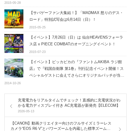
2015-05-28
【サバゲーファン大集結！】「MADMAX 怒りのデス・
ロード」特別試写会は6月14日（日）！
2015-05-25
【イベント】7月26日（日）は 仙台HEAVENSフォーラ
ス店 x PIECE COMBATのオープニングイベント！
2015-07-23
【イベント】ピッカピカの『ファントムAKIBA ラジ館
店』で『戦国自衛隊 第1巻』刊行記念イベント開催！ス
ペシャルゲストに会えてさらにオリジナルパッチが当た
るチャンス！
2014-10-26
充電電力をリアルタイムでチェック！直感的に充電状況がわ
かる電力ディスプレイ付き AC充電器が新発売【ELECOM】
2026-05-13
【CANON】動画クリエイター向けのフルサイズミラーレス
カメラ“EOS R6 V”とパワーズームを内蔵した標準ズームレ